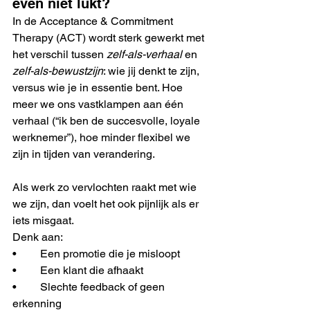
even niet lukt?
In de Acceptance & Commitment 
Therapy (ACT) wordt sterk gewerkt met 
het verschil tussen 
zelf-als-verhaal
 en 
zelf-als-bewustzijn
: wie jij denkt te zijn, 
versus wie je in essentie bent. Hoe 
meer we ons vastklampen aan één 
verhaal (“ik ben de succesvolle, loyale 
werknemer”), hoe minder flexibel we 
zijn in tijden van verandering.
Als werk zo vervlochten raakt met wie 
we zijn, dan voelt het ook pijnlijk als er 
iets misgaat.
Denk aan:
•	Een promotie die je misloopt
•	Een klant die afhaakt
•	Slechte feedback of geen 
erkenning