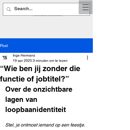
TalentSp
ots
Potentieel verbinden
Post
Inge Hermans
19 apr 2025
3 minuten om te lezen
“Wie ben jij zonder die
functie of jobtitel?”
Over de onzichtbare 
lagen van 
loopbaanidentiteit
Stel, je ontmoet iemand op een feestje. 