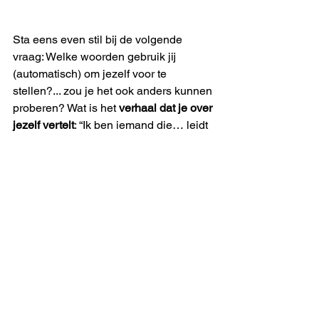
Sta eens even stil bij de volgende 
vraag: Welke woorden gebruik jij 
(automatisch) om jezelf voor te 
stellen?... zou je het ook anders kunnen 
proberen? Wat is het 
verhaal dat je over 
jezelf vertelt
: “Ik ben iemand die… leidt 
/ helpt / creëert / verbindt / presteert. 
Zin om hierover met mij in 
gesprek te gaan?
Ik werk graag met professionals die 
hun werk willen herdefiniëren vanuit 
identiteit, waarden en zingeving. Boek 
een vrijblijvende clarity call 
https://calendly.com/talentspots/careercl
aritycall
en 
ik help je alvast wat 